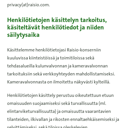
privacy(at)raisio.com.
Henkilötietojen käsittelyn tarkoitus,
käsiteltävät henkilötiedot ja niiden
säilytysaika
Käsittelemme henkilötietojasi Raisio-konserniin
kuuluvissa kiinteistöissä ja toimitiloissa sekä
tehdasalueilla kulunvalvonnan ja kameravalvonnan
tarkoituksiin sekä verkkoyhteyden mahdollistamiseksi.
Kameravalvonnasta on ilmoitettu näkyvästi kylteillä.
Henkilötietojen käsittely perustuu oikeutettuun etuun
omaisuuden suojaamiseksi sekä turvallisuutta (ml.
elintarviketurvallisuutta) ja omaisuutta vaarantavien
tilanteiden, ilkivallan ja rikosten ennaltaehkäisemiseksi ja
selvittämiseksi, sekä tiloissa oleskelevien