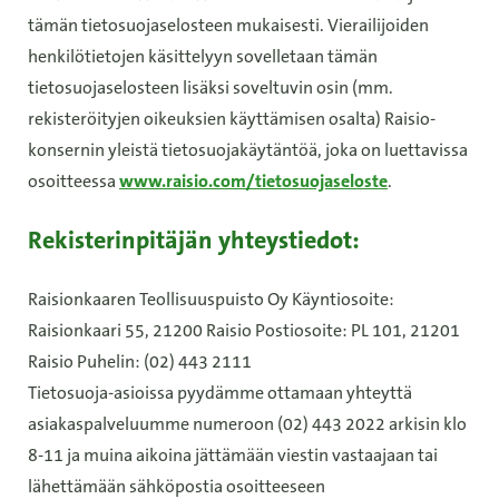
tämän tietosuojaselosteen mukaisesti. Vierailijoiden
henkilötietojen käsittelyyn sovelletaan tämän
tietosuojaselosteen lisäksi soveltuvin osin (mm.
rekisteröityjen oikeuksien käyttämisen osalta) Raisio-
konsernin yleistä tietosuojakäytäntöä, joka on luettavissa
osoitteessa
www.raisio.com/tietosuojaseloste
.
Rekisterinpitäjän yhteystiedot:
Raisionkaaren Teollisuuspuisto Oy Käyntiosoite:
Raisionkaari 55, 21200 Raisio Postiosoite: PL 101, 21201
Raisio Puhelin: (02) 443 2111
Tietosuoja-asioissa pyydämme ottamaan yhteyttä
asiakaspalveluumme numeroon (02) 443 2022 arkisin klo
8-11 ja muina aikoina jättämään viestin vastaajaan tai
lähettämään sähköpostia osoitteeseen