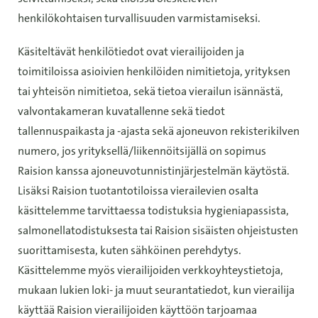
henkilökohtaisen turvallisuuden varmistamiseksi.
Käsiteltävät henkilötiedot ovat vierailijoiden ja
toimitiloissa asioivien henkilöiden nimitietoja, yrityksen
tai yhteisön nimitietoa, sekä tietoa vierailun isännästä,
valvontakameran kuvatallenne sekä tiedot
tallennuspaikasta ja -ajasta sekä ajoneuvon rekisterikilven
numero, jos yrityksellä/liikennöitsijällä on sopimus
Raision kanssa ajoneuvotunnistinjärjestelmän käytöstä.
Lisäksi Raision tuotantotiloissa vierailevien osalta
käsittelemme tarvittaessa todistuksia hygieniapassista,
salmonellatodistuksesta tai Raision sisäisten ohjeistusten
suorittamisesta, kuten sähköinen perehdytys.
Käsittelemme myös vierailijoiden verkkoyhteystietoja,
mukaan lukien loki- ja muut seurantatiedot, kun vierailija
käyttää Raision vierailijoiden käyttöön tarjoamaa