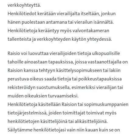
verkkoyhteyttä.
Henkilötiedot kerätään vierailijalta itseltään, jonkun
hänen puolestaan antamana tai vierailun isännältä.
Henkilötietoja kerääntyy myös valvontakameran
tallenteista ja verkkoyhteyden käytön yhteydessä.
Raisio voi luovuttaa vierailijoiden tietoja ulkopuolisille
tahoille ainoastaan tapauksissa, joissa vastaanottajalla on
Raision kanssa tehtyyn käsittelysopimukseen tai lakiin
perustuva oikeus saada tietoja tai poikkeustapauksissa
rekisteröidyn suostumuksella, esimerkiksi vierailijan tai
muiden oikeuksien turvaamiseksi.
Henkilötietoja käsitellään Raision tai sopimuskumppanien
tietojärjestelmissä, joiden toimittajat toimivat myös
henkilötietojen käsittelijöinä tai alikäsittelijöinä.
Säilytämme henkilötietojasi vain niin kauan kuin se on