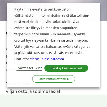
Käytämme evästeitä verkkosivuston
välttämättömiin toimintoihin sekä tilastollisiin-
että markkinoinnillisiin tarkoituksiin. Osa
evästeistä liittyy kolmansien osapuolten
Viljakaupan yhteystiedot
tarjoamiin palveluihin. Klikkaamalla ‘Hyväksy’
osoitat hyväksyväsi kaikkien evästeiden käytön.
Voit myös valita itse haluamasi evästekategoriat
Viljakauppaa kanssasi tekevät Raision tutut ostajat.
ja päivittää suostumuksesi evästeasetuksista.
Heidän kanssaan löydät varmasti sopivan
Lisätietoa
tietosuojaselosteesta
.
toimitusajankohdan ja -paikan viljallesi. Olethan
Evästeasetukset
Hyväksy kaikki evästeet
aktiivisesti yhteydessä viljanostajiimme.
Jatka välttämättömillä
Terttu Koskela
viljan osto ja sopimusasiat
puh. 044 770 6819