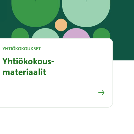
YHTIÖKOKOUKSET
Yhtiökokous-
materiaalit
Siirry sivulle