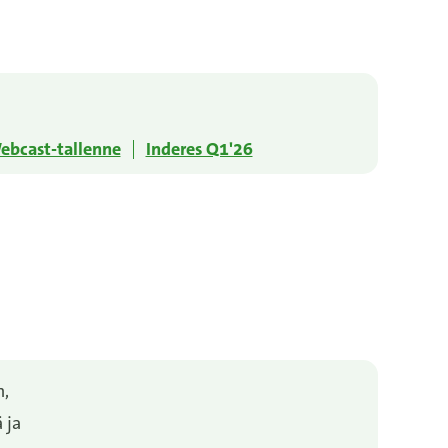
ebcast-tallenne
Inderes Q1'26
n,
 ja