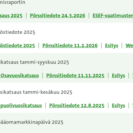
misraportin
saus 2025
Pörssitiedote 24.3.2026
ESEF-vaatimusten
töstiedote 2025
töstiedote 2025
Pörssitiedote 11.2.2026
Esitys
Web
ikatsaus tammi-syyskuu 2025
 Osavuosikatsaus
Pörssitiedote 11.11.2025
Esitys
osikatsaus tammi-kesäkuu 2025
puolivuosikatsaus
Pörssitiedote 12.8.2025
Esitys
 pääomamarkkinapäivä 2025