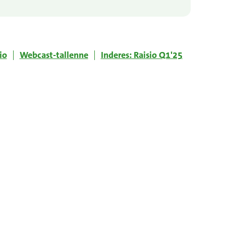
io
Webcast-tallenne
Inderes: Raisio Q1'25