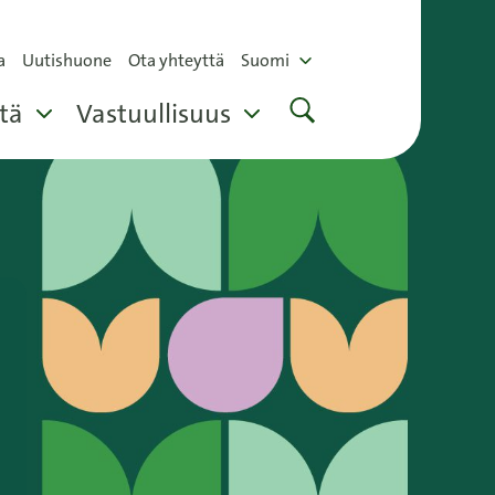
a
Uutishuone
Ota yhteyttä
Suomi
tä
Vastuullisuus