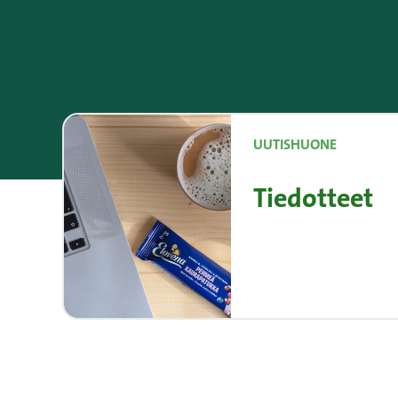
UUTISHUONE
Tiedotteet
Lue ja tilaa tiedott