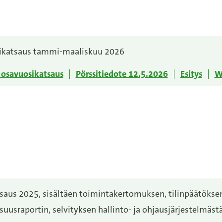
ikatsaus tammi-maaliskuu 2026
osavuosikatsaus
Pörssitiedote 12.5.2026
Esitys
W
saus 2025, sisältäen toimintakertomuksen, tilinpäätökse
suusraportin, selvityksen hallinto- ja ohjausjärjestelmästä