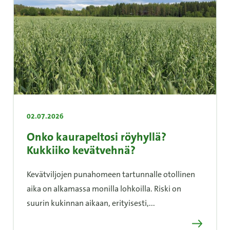
02.07.2026
Onko kaurapeltosi röyhyllä?
Kukkiiko kevätvehnä?
Kevätviljojen punahomeen tartunnalle otollinen
aika on alkamassa monilla lohkoilla. Riski on
suurin kukinnan aikaan, erityisesti,...
Lue lisää