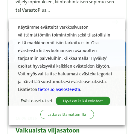
viljelysopimuksen, kiinteähintaisen sopimuksen
tai VarastoPlus...
Lue lisää
Käytämme evästeitä verkkosivuston
välttämättömiin toimintoihin sekä tilastollisiin-
että markkinoinnillisiin tarkoituksiin. Osa
evästeistä liittyy kolmansien osapuolten
tarjoamiin palveluihin. Klikkaamalla ‘Hyväksy’
osoitat hyväksyväsi kaikkien evästeiden käytön.
Voit myös valita itse haluamasi evästekategoriat
ja päivittää suostumuksesi evästeasetuksista.
Lisätietoa
tietosuojaselosteesta
.
Evästeasetukset
Hyväksy kaikki evästeet
Jatka välttämättömillä
16.06.2026
Valkuaista viljasatoon