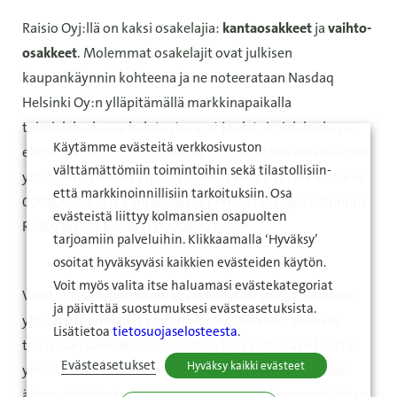
Raisio Oyj:llä on kaksi osakelajia:
kantaosakkeet
ja
vaihto-
osakkeet
. Molemmat osakelajit ovat julkisen
kaupankäynnin kohteena ja ne noteerataan Nasdaq
Helsinki Oy:n ylläpitämällä markkinapaikalla
toimialaluokassa kulutustavarat ja alatoimialaluokassa
Käytämme evästeitä verkkosivuston
elintarvikkeet. Vaihto-osakkeet noteerataan keskisuurten
välttämättömiin toimintoihin sekä tilastollisiin-
yhtiöiden ryhmässä (pörssitunnus RAIVV ja ISIN-koodi FI
että markkinoinnillisiin tarkoituksiin. Osa
0009002943) ja kantaosakkeet Pre-listalla (pörssitunnus
evästeistä liittyy kolmansien osapuolten
RAIKV ja ISIN-koodi FI 0009800395).
tarjoamiin palveluihin. Klikkaamalla ‘Hyväksy’
osoitat hyväksyväsi kaikkien evästeiden käytön.
Voit myös valita itse haluamasi evästekategoriat
Vaihto-osakkeilla ja kantaosakkeilla on samat oikeudet
ja päivittää suostumuksesi evästeasetuksista.
yhtiön pääomaan ja voitonjakoon. Osakkeet eroavat
Lisätietoa
tietosuojaselosteesta
.
toisistaan äänioikeuden osalta; yksi kantaosake tuottaa
Evästeasetukset
Hyväksy kaikki evästeet
yhtiökokouksessa 20 ääntä ja yksi vaihto-osake yhden
äänen. Yhtiökokouksessa kenenkään osakkeenomistajan