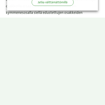
Jatka välttämättömillä
osakkeilla ei saa äänestää suuremmalla kuin
kymmenesosalla siellä edustettujen osakkeiden
tuottamasta yhteenlasketusta äänimäärästä
(yhtiöjärjestyksen 9 §).
Alla on selostettu tarkemmin
kantaosakkeita koskevaa
suostumusmenettelyä sekä lajimuuntoa.
Miten toimin, jos olen ostanut
kantaosakkeita tai saanut niitä lahjana?