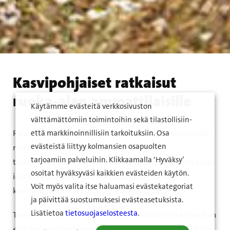
Kasvipohjaiset ratkaisut
ruoka-alan ammattilaisille
Käytämme evästeitä verkkosivuston
välttämättömiin toimintoihin sekä tilastollisiin-
Raisio Food Solutions tarjoaa ruoka-alan ammattilaisille
että markkinoinnillisiin tarkoituksiin. Osa
evästeistä liittyy kolmansien osapuolten
ratkaisut herkullisen ruoan kehittämiseen ja
tarjoamiin palveluihin. Klikkaamalla ‘Hyväksy’
tarjoamiseen. Haluamme yhdessä asiakkaidemme kanssa
osoitat hyväksyväsi kaikkien evästeiden käytön.
ideoida uusia terveellisiä ja maukkaita tuotteita
Voit myös valita itse haluamasi evästekategoriat
kumppaniemme ja kuluttajien erilaisiin tarpeisiin.
ja päivittää suostumuksesi evästeasetuksista.
Lisätietoa
tietosuojaselosteesta
.
Tuemme sinua yhdessä ammattilaistiimimme kanssa, kun
etsit kasvua kotimaisella ruoalla. Tarjoamme vastuullisia