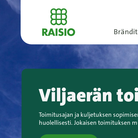
Brändit
Viljaerän to
Toimitusajan ja kuljetuksen sopimisen
huolellisesti. Jokaisen toimituksen m