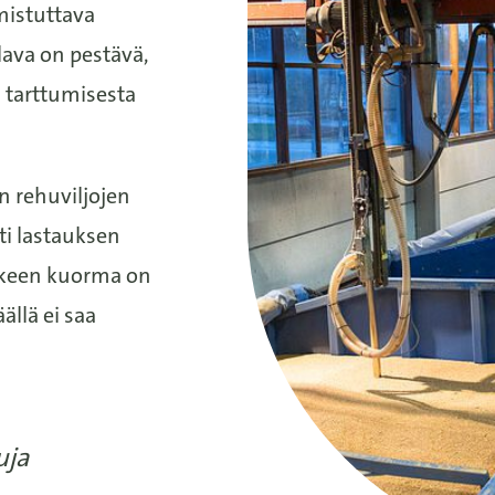
mistuttava
lava on pestävä,
n tarttumisesta
n rehuviljojen
ti lastauksen
lkeen kuorma on
llä ei saa
uja