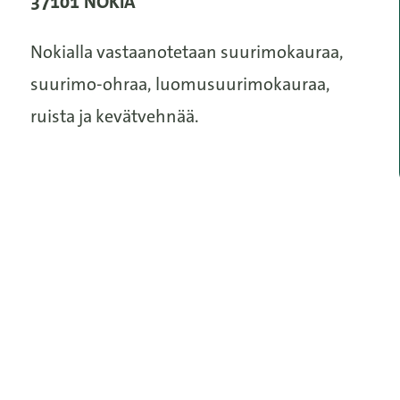
37101 NOKIA
Nokialla vastaanotetaan suurimokauraa,
suurimo-ohraa, luomusuurimokauraa,
ruista ja kevätvehnää.