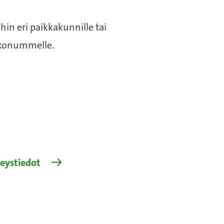
in eri paikkakunnille tai
rkkonummelle.
eystiedot