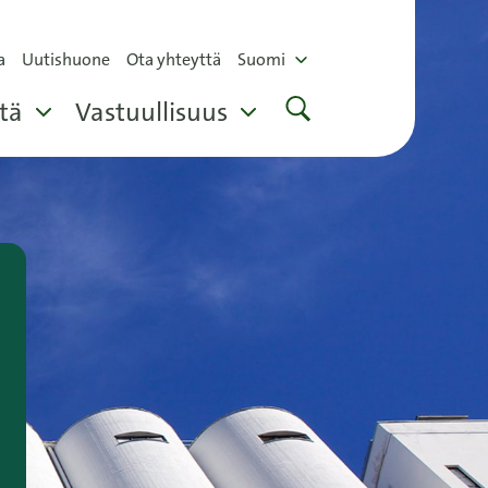
a
Uutishuone
Ota yhteyttä
Suomi
tä
Vastuullisuus