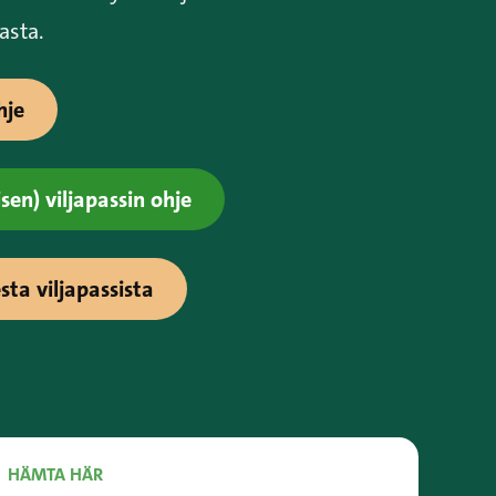
asta.
hje
sen) viljapassin ohje
esta viljapassista
HÄMTA HÄR