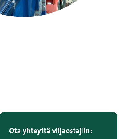
Ota yhteyttä viljaostajiin: