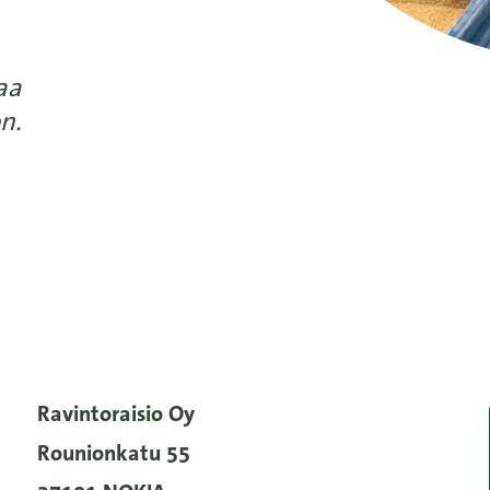
aa
n.
Ravintoraisio Oy
Rounionkatu 55