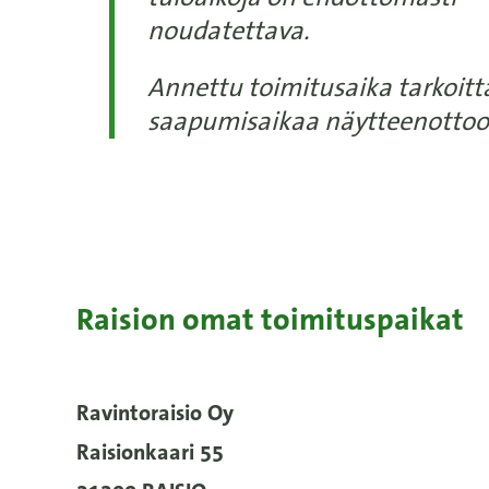
noudatettava.
Annettu toimitusaika tarkoitt
saapumisaikaa näytteenottoo
Raision omat toimituspaikat
Ravintoraisio Oy
Raisionkaari 55