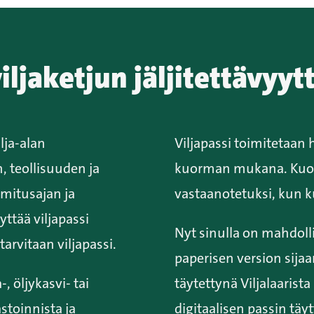
iljaketjun jäljitettävyyt
lja-alan
Viljapassi toimitetaan h
, teollisuuden ja
kuorman mukana. Kuor
imitusajan ja
vastaanotetuksi, kun k
ttää viljapassi
Nyt sinulla on mahdolli
arvitaan viljapassi.
paperisen version sijaan
-, öljykasvi- tai
täytettynä Viljalaarist
stoinnista ja
digitaalisen passin täy