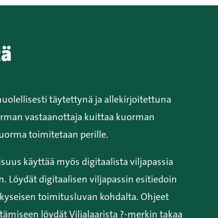
tä
uolellisesti täytettynä ja allekirjoitettuna
man vastaanottaja kuittaa kuorman
uorma toimitetaan perille.
suus käyttää myös digitaalista viljapassia
. Löydät digitaalisen viljapassin esitiedoin
a kyseisen toimitusluvan kohdalta. Ohjeet
ttämiseen löydät Viljalaarista ?-merkin takaa