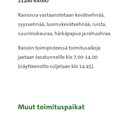
21200 RAISIO
Raisiossa vastaanotetaan kevätvehnää,
syysvehnää, luomukevätvehnää, ruista,
suurimokauraa, härkäpapua ja rehuohraa.
Raision toimipisteessä toimitusaikoja
jaetaan tasatunneille klo 7.00-14.00
(näytteenotto suljetaan klo 14.45).
Muut toimituspaikat