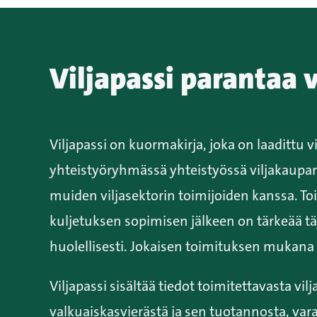
Viljapassi parantaa v
Viljapassi on kuormakirja, joka on laadittu vi
yhteistyöryhmässä yhteistyössä viljakaupan
muiden viljasektorin toimijoiden kanssa. To
kuljetuksen sopimisen jälkeen on tärkeää täy
huolellisesti. Jokaisen toimituksen mukana t
Viljapassi sisältää tiedot toimitettavasta vilja
valkuaiskasvierästä ja sen tuotannosta, vara