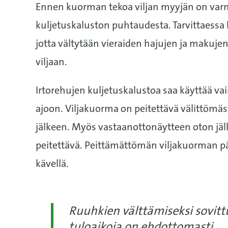
Ennen kuorman tekoa viljan myyjän on var
kuljetuskaluston puhtaudesta. Tarvittaessa 
jotta vältytään vieraiden hajujen ja makuje
viljaan.
Irtorehujen kuljetuskalustoa saa käyttää vai
ajoon. Viljakuorma on peitettävä välittömäs
jälkeen. Myös vastaanottonäytteen oton jä
peitettävä. Peittämättömän viljakuorman pää
kävellä.
Ruuhkien välttämiseksi sovitt
tuloaikoja on ehdottomasti