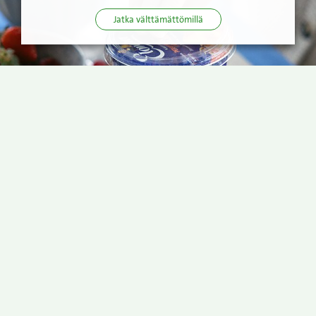
Jatka välttämättömillä
Ympäristöystävälliset
pakkaukset
100 % pakkauksistamme on
kierrätettäviä.