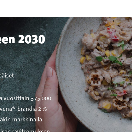
een 2030
säiset
a vuosittain 375 000
lovena®-brändiä 2 %
lakin markkinalla.
lisen ravitsemuksen