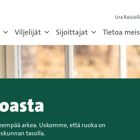
Ura Raisioll
Viljelijät
Sijoittajat
Tietoa meis
uoasta
veempää arkea. Uskomme, että ruoka on
eiskunnan tasolla.