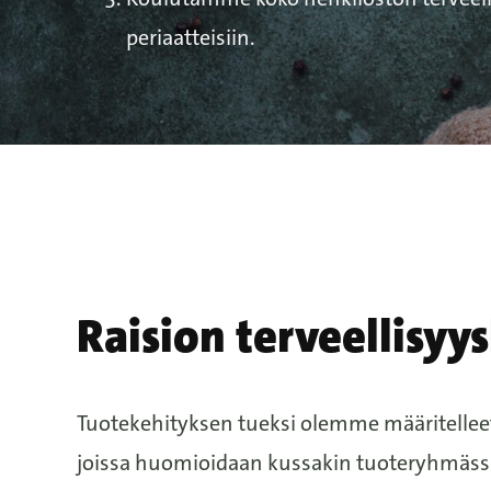
periaatteisiin.
Raision terveellisyys
Tuotekehityksen tueksi olemme määritelleet k
joissa huomioidaan kussakin tuoteryhmässä