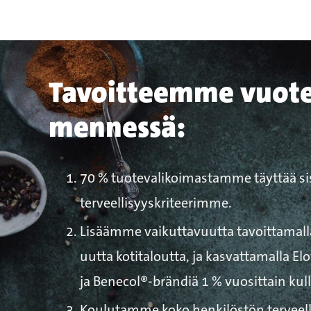
Tavoitteemme vuot
mennessä:
70 % tuotevalikoimasta
mme
täyttää si
terveellisyyskriteerimme
.
Lisäämme vaikuttavuutta tavoittamall
uutta kotitaloutta, ja kasvattamalla E
ja Benecol®-brändiä 1 % vuosittain kul
Koulutamme koko henkilöstön terveel