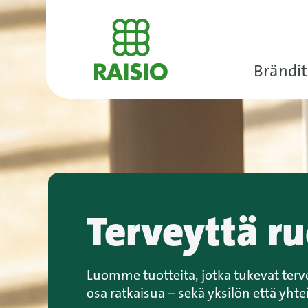
Brändit
Terveyttä r
Luomme tuotteita, jotka tukevat ter
osa ratkaisua – sekä yksilön että yht