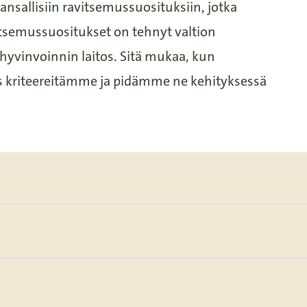
ansallisiin ravitsemussuosituksiin, jo
tka
vitsemussuositukset on
tehnyt valtion
hyvinvoinnin laitos.
Sitä mukaa, kun
s kriteereitämme ja pidämme ne kehityksessä