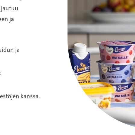
hjautuu
en ja
uidun ja
t
stöjen kanssa.​