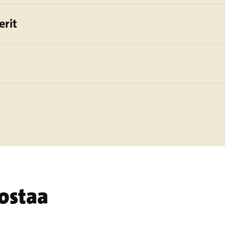
erit
nostaa