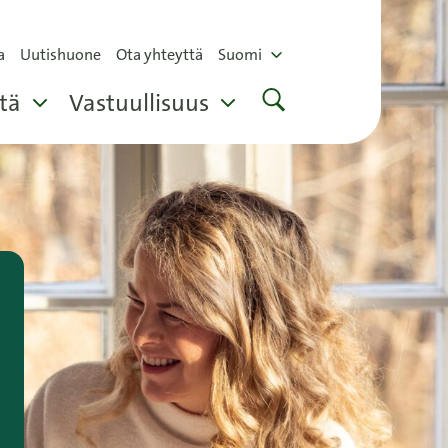
a
Uutishuone
Ota yhteyttä
Suomi
tä
Vastuullisuus