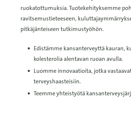
ruokatottumuksia. Tuotekehityksemme po
ravitsemustieteeseen, kuluttajaymmärrykse
pitkäjänteiseen tutkimustyöhön.
Edistämme kansanterveyttä kauran, k
kolesterolia alentavan ruoan avulla.
Luomme innovaatioita, jotka vastaava
terveyshaasteisiin.
Teemme yhteistyötä kansanterveysjärje