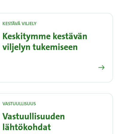
KESTÄVÄ VILJELY
Keskitymme kestävän
viljelyn tukemiseen
Lue lisää
VASTUULLISUUS
Vastuullisuuden
lähtökohdat