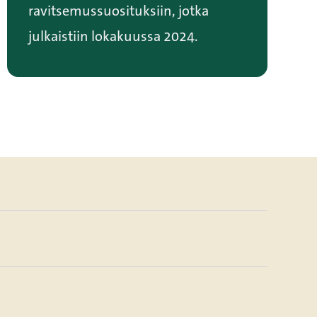
ravitsemussuosituksiin, jo
tka
julkaistiin lokakuussa 2024
.