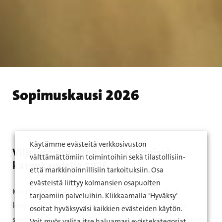
Sopimuskausi 2026
Käytämme evästeitä verkkosivuston
Viljelysopimusten teko käynnissä
välttämättömiin toimintoihin sekä tilastollisiin-
kasvukaudelle 2026
että markkinoinnillisiin tarkoituksiin. Osa
evästeistä liittyy kolmansien osapuolten
Kasvukaudelle 2026 viljelysopimusten teko alkoi
tarjoamiin palveluihin. Klikkaamalla ‘Hyväksy’
loppukesästä syysviljojen sopimuksilla. Syysvehnän
osoitat hyväksyväsi kaikkien evästeiden käytön.
sopimuksia on tehdään edelleen, mutta ruissopimusten
Voit myös valita itse haluamasi evästekategoriat