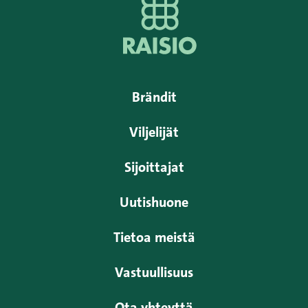
Brändit
Viljelijät
Sijoittajat
Uutishuone
Tietoa meistä
Vastuullisuus
Ota yhteyttä