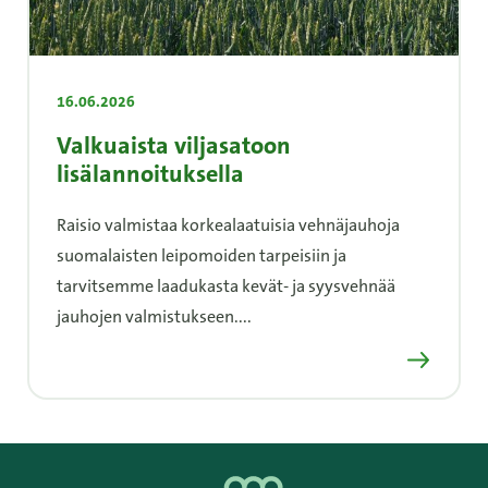
16.06.2026
Valkuaista viljasatoon
lisälannoituksella
Raisio valmistaa korkealaatuisia vehnäjauhoja
suomalaisten leipomoiden tarpeisiin ja
tarvitsemme laadukasta kevät- ja syysvehnää
jauhojen valmistukseen....
Lue lisää