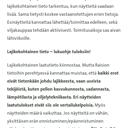
lajikekohtainen tieto tarkentuu, kun näytteitä saadaan
lisää. Sama tietysti koskee vastaanotettujen erien tietoja.
Esinäytteitä kannattaa lähettää/toimittaa edelleen, sekä
viljakauppaa tehdään aktiivisesti. Toimitusaikoja saa aivan
lähiviikoille.
Lajikekohtainen tieto – lukuohje tuloksiin!
Lajikekohtainen laatutieto kiinnostaa. Mutta Raision
tietoihin perehtyessä kannattaa muistaa, että
kaikki erot
eivät tietenkään johdu lajikkeesta, vaan useista
tekijöistä, kuten pellon kasvukunnosta, sadannasta,
lämpötilasta ja viljelytekniikasta. Eri näytteiden
laatutulokset eivät siis ole vertailukelpoisia.
Myös
näytteiden määrä vaikuttaa. Jos näytteitä on vähän,
yksittäisen erän onnistuminen/epäonnistuminen