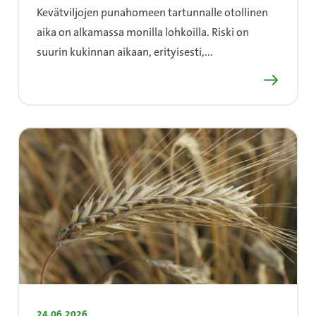
Kevätviljojen punahomeen tartunnalle otollinen
aika on alkamassa monilla lohkoilla. Riski on
suurin kukinnan aikaan, erityisesti,...
Lue lisää
24.06.2026