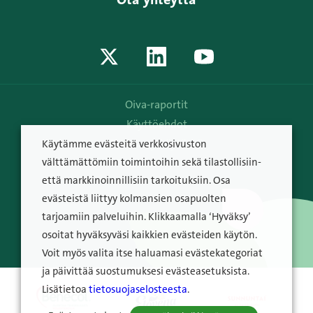
Oiva-raportit
Käyttöehdot
Tietosuojakäytäntö
Käytämme evästeitä verkkosivuston
© Raisio Oyj 2026
välttämättömiin toimintoihin sekä tilastollisiin-
että markkinoinnillisiin tarkoituksiin. Osa
evästeistä liittyy kolmansien osapuolten
tarjoamiin palveluihin. Klikkaamalla ‘Hyväksy’
osoitat hyväksyväsi kaikkien evästeiden käytön.
Voit myös valita itse haluamasi evästekategoriat
ja päivittää suostumuksesi evästeasetuksista.
Lisätietoa
tietosuojaselosteesta
.