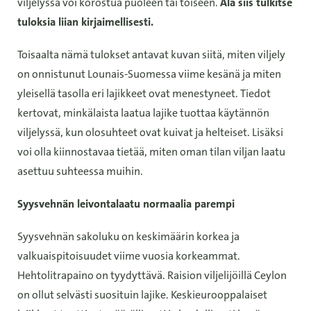
viljelyssä voi korostua puoleen tai toiseen.
Älä siis tulkitse
tuloksia liian kirjaimellisesti.
Toisaalta nämä tulokset antavat kuvan siitä, miten viljely
on onnistunut Lounais-Suomessa viime kesänä ja miten
yleisellä tasolla eri lajikkeet ovat menestyneet. Tiedot
kertovat, minkälaista laatua lajike tuottaa käytännön
viljelyssä, kun olosuhteet ovat kuivat ja helteiset. Lisäksi
voi olla kiinnostavaa tietää, miten oman tilan viljan laatu
asettuu suhteessa muihin.
Syysvehnän leivontalaatu normaalia parempi
Syysvehnän sakoluku on keskimäärin korkea ja
valkuaispitoisuudet viime vuosia korkeammat.
Hehtolitrapaino on tyydyttävä. Raision viljelijöillä Ceylon
on ollut selvästi suosituin lajike. Keskieurooppalaiset