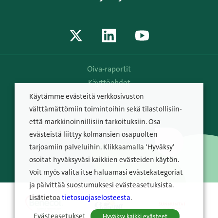
Oiva-raportit
Käyttöehdot
Tietosuojakäytäntö
Käytämme evästeitä verkkosivuston
© Raisio Oyj 2026
välttämättömiin toimintoihin sekä tilastollisiin-
että markkinoinnillisiin tarkoituksiin. Osa
evästeistä liittyy kolmansien osapuolten
tarjoamiin palveluihin. Klikkaamalla ‘Hyväksy’
osoitat hyväksyväsi kaikkien evästeiden käytön.
Voit myös valita itse haluamasi evästekategoriat
ja päivittää suostumuksesi evästeasetuksista.
Lisätietoa
tietosuojaselosteesta
.
Evästeasetukset
Hyväksy kaikki evästeet