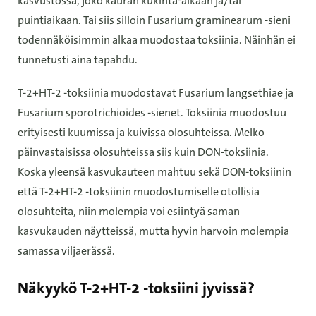
kasvustossa, joko kauran kukinta-aikaan ja/tai
puintiaikaan. Tai siis silloin Fusarium graminearum -sieni
todennäköisimmin alkaa muodostaa toksiinia. Näinhän ei
tunnetusti aina tapahdu.
T-2+HT-2 -toksiinia muodostavat Fusarium langsethiae ja
Fusarium sporotrichioides -sienet. Toksiinia muodostuu
erityisesti kuumissa ja kuivissa olosuhteissa. Melko
päinvastaisissa olosuhteissa siis kuin DON-toksiinia.
Koska yleensä kasvukauteen mahtuu sekä DON-toksiinin
että T-2+HT-2 -toksiinin muodostumiselle otollisia
olosuhteita, niin molempia voi esiintyä saman
kasvukauden näytteissä, mutta hyvin harvoin molempia
samassa viljaerässä.
Näkyykö T-2+HT-2 -toksiini jyvissä?