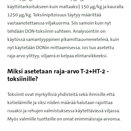
käyttötarkoitukseen kuin maltaaksi) 150 µg/kg ja kauralla
1250 µg/kg. Toksiinipitoisuus täytyy määrittää
vastaanotettaessa viljakuorma. Siis samoin kuin nyt
tehdään DON-toksiinin suhteen. Analysointiin on
käytössä samantyyppinen pikamittausmenetelmä, kuin
nyt käytetään DONin mittaamisessa. Jos tuo asetettu
raja-arvo ylittyy, viljaerä ei kelpaa elintarvikkeeksi.
Miksi asetetaan raja-arvo T-2+HT-2 -
toksiinille?
Toksiinit ovat myrkyllisiä yhdisteitä sekä ihmisille että
kotieläimille ja siksi niiden määrää halutaan rajoittaa
ruuaksi ja rehujen valmistuksessa käytettävässä viljassa.
Myös valmiille tuotteille on omat enimmäisraja-arvonsa.