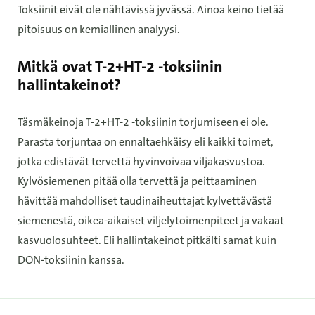
Toksiinit eivät ole nähtävissä jyvässä. Ainoa keino tietää
pitoisuus on kemiallinen analyysi.
Mitkä ovat T-2+HT-2 -toksiinin
hallintakeinot?
Täsmäkeinoja T-2+HT-2 -toksiinin torjumiseen ei ole.
Parasta torjuntaa on ennaltaehkäisy eli kaikki toimet,
jotka edistävät tervettä hyvinvoivaa viljakasvustoa.
Kylvösiemenen pitää olla tervettä ja peittaaminen
hävittää mahdolliset taudinaiheuttajat kylvettävästä
siemenestä, oikea-aikaiset viljelytoimenpiteet ja vakaat
kasvuolosuhteet. Eli hallintakeinot pitkälti samat kuin
DON-toksiinin kanssa.