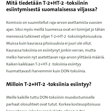
Mitä tiedetään T-2+HT-2 -toksiinin
esiintymisestä suomalaisessa viljassa?
Komissio on suunnitellut raja-arvon asettamista vuosien
ajan. Siksi myös meillä Suomessa ovat eri toimijat jo tähän
mennessä tutkineet viljan T-2+HT-2 -toksiinipitoisuuksia.
Muissa kuin kaurassa pitoisuuksia ei juuri ole ollut.
Kaurassa toksiinia on esiintynyt jonkin verran, mutta
melko harvoin nyt asetettavan raja-arvon ylittäviä määriä.
Kaiken kaikkiaan T-2+HT-2 -toksiinia esiintyy
huomattavasti harvemmin kuin DON-toksiinia.
Milloin T-2+HT-2 -toksiinia esiintyy?
Meille kaikille tuttu DON-toksiinin muodostumiselle
parhaat olosuhteet ovat tutut. Korkea kosteuspitoisuus