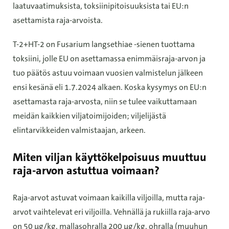
laatuvaatimuksista, toksiinipitoisuuksista tai EU:n
asettamista raja-arvoista.
T-2+HT-2 on Fusarium langsethiae -sienen tuottama
toksiini, jolle EU on asettamassa enimmäisraja-arvon ja
tuo päätös astuu voimaan vuosien valmistelun jälkeen
ensi kesänä eli 1.7.2024 alkaen. Koska kysymys on EU:n
asettamasta raja-arvosta, niin se tulee vaikuttamaan
meidän kaikkien viljatoimijoiden; viljelijästä
elintarvikkeiden valmistaajan, arkeen.
Miten viljan käyttökelpoisuus muuttuu
raja-arvon astuttua voimaan?
Raja-arvot astuvat voimaan kaikilla viljoilla, mutta raja-
arvot vaihtelevat eri viljoilla. Vehnällä ja rukiilla raja-arvo
on 50 µg/kg, mallasohralla 200 µg/kg, ohralla (muuhun