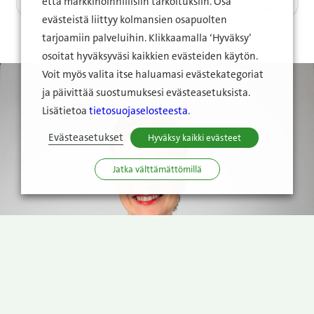
että markkinoinnillisiin tarkoituksiin. Osa
evästeistä liittyy kolmansien osapuolten
tarjoamiin palveluihin. Klikkaamalla ‘Hyväksy’
osoitat hyväksyväsi kaikkien evästeiden käytön.
Raision osakkeet
Voit myös valita itse haluamasi evästekategoriat
ja päivittää suostumuksesi evästeasetuksista.
Lisätietoa
tietosuojaselosteesta
.
Evästeasetukset
Hyväksy kaikki evästeet
Jatka välttämättömillä