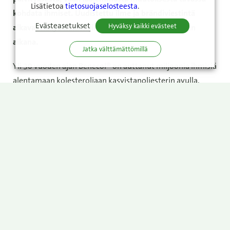
Lisätietoa
tietosuojaselosteesta
.
kohdata ihmiset. Uudistettu ilme ja brändiviestintä
Evästeasetukset
Hyväksy kaikki evästeet
alkavat näkyä kuluttajille vaiheittain tämän vuoden
aikana.
Jatka välttämättömillä
Yli 30 vuoden ajan Benecol® on auttanut miljoonia ihmisiä
alentamaan kolesteroliaan kasvistanoliesterin avulla.
Tuotevalikoimaan kuuluu levitteitä, jogurtteja ja
jogurttijuomia useilla markkinoilla. Nyt brändiä
kehitetään vastaamaan paremmin tämän päivän
odotuksia: terveyttä tukevien valintojen halutaan
tuntuvan paitsi hyödyllisiltä myös hyviltä – kaikkialla,
missä ihmiset kohtaavat brändin.
Enemmän kuin pakkausuudistus
Uudistettu ilme näkyy ensimmäisenä pakkauksissa, joissa
kolesterolia alentava vaikutus korostuu aiempaa