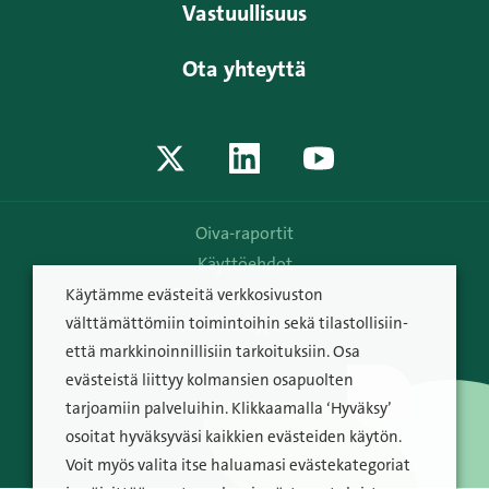
Vastuullisuus
Ota yhteyttä
Oiva-raportit
Käyttöehdot
Tietosuojakäytäntö
Käytämme evästeitä verkkosivuston
välttämättömiin toimintoihin sekä tilastollisiin-
© Raisio Oyj 2026
että markkinoinnillisiin tarkoituksiin. Osa
evästeistä liittyy kolmansien osapuolten
tarjoamiin palveluihin. Klikkaamalla ‘Hyväksy’
osoitat hyväksyväsi kaikkien evästeiden käytön.
Voit myös valita itse haluamasi evästekategoriat