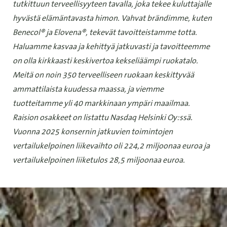
tutkittuun terveellisyyteen tavalla, joka tekee kuluttajalle
hyvästä elämäntavasta himon. Vahvat brändimme, kuten
Benecol® ja Elovena®, tekevät tavoitteistamme totta.
Haluamme kasvaa ja kehittyä jatkuvasti ja tavoitteemme
on olla kirkkaasti keskivertoa kekseliäämpi ruokatalo.
Meitä on noin 350 terveelliseen ruokaan keskittyvää
ammattilaista kuudessa maassa, ja viemme
tuotteitamme yli 40 markkinaan ympäri maailmaa.
Raision osakkeet on listattu Nasdaq Helsinki Oy:ssä.
Vuonna 2025 konsernin jatkuvien toimintojen
vertailukelpoinen liikevaihto oli 224,2 miljoonaa euroa ja
vertailukelpoinen liiketulos 28,5 miljoonaa euroa.