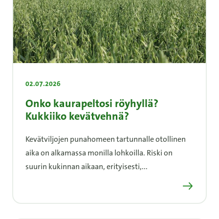
02.07.2026
Onko kaurapeltosi röyhyllä?
Kukkiiko kevätvehnä?
Kevätviljojen punahomeen tartunnalle otollinen
aika on alkamassa monilla lohkoilla. Riski on
suurin kukinnan aikaan, erityisesti,...
Lue lisää