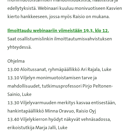
edellytyksistä. Webinaari kuuluu monivuotiseen Kasvien
kierto hankkeeseen, jossa myös Raisio on mukana.
Ilmoittaudu webinaariin viimeistään 19.3. klo 12.
Saat osallistumislinkin ilmoittautumisvahvistuksen
yhteydessä.
Ohjelma
13.00 Aloitussanat, ryhmäpäällikkö Ari Rajala, Luke
13.10 Viljelyn monimuotoistamisen tarve ja
mahdollisuudet, tutkimusprofessori Pirjo Peltonen-
Sainio, Luke
13.30 Viljelyvarmuuden merkitys kasvaa entisestään,
hankintapäällikkö Minna Oravuo, Raisio Oyj
13.40 Viljelykierron hyödyt näkyvät vehnäsadossa,
erikoistutkija Marja Jalli, Luke